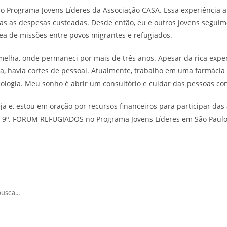
o Programa Jovens Líderes da Associação CASA. Essa experiência a
todas as despesas custeadas. Desde então, eu e outros jovens segu
ea de missões entre povos migrantes e refugiados.
lha, onde permaneci por mais de três anos. Apesar da rica experiê
, havia cortes de pessoal. Atualmente, trabalho em uma farmácia 
logia. Meu sonho é abrir um consultório e cuidar das pessoas co
eja e, estou em oração por recursos financeiros para participar da
o 9º. FORUM REFUGIADOS no Programa Jovens Líderes em São Paulo
usca...