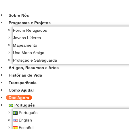
Ir
para
Sobre Nós
o
Programas e Projetos
conteúdo
Fórum Refugiados
Jovens Líderes
Mapeamento
Una Mano Amiga
Proteção e Salvaguarda
Artigos, Recursos e Artes
Histórias de Vida
Transparência
Como Ajudar
Doe Agora
Português
Português
English
Español