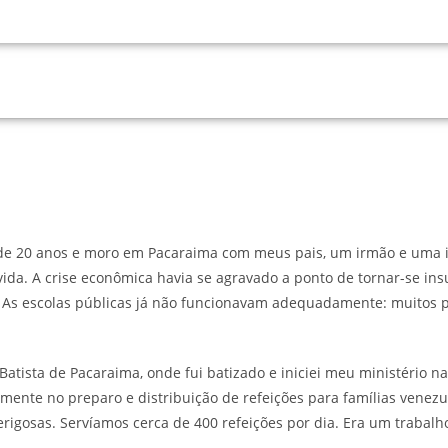
20 anos e moro em Pacaraima com meus pais, um irmão e uma irmã
vida. A crise econômica havia se agravado a ponto de tornar-se in
o. As escolas públicas já não funcionavam adequadamente: muitos
tista de Pacaraima, onde fui batizado e iniciei meu ministério n
iamente no preparo e distribuição de refeições para famílias ven
erigosas. Servíamos cerca de 400 refeições por dia. Era um trabal