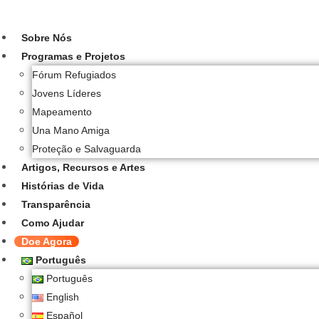
Ir
para
Sobre Nós
o
Programas e Projetos
conteúdo
Fórum Refugiados
Jovens Líderes
Mapeamento
Una Mano Amiga
Proteção e Salvaguarda
Artigos, Recursos e Artes
Histórias de Vida
Transparência
Como Ajudar
Doe Agora
Português
Português
English
Español