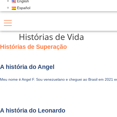
English
Español
Histórias de Vida
Histórias de Superação
COMPARTILHANDO
Histórias de Vida
A história do Angel
Meu nome é Angel F. Sou venezuelano e cheguei ao Brasil em 2021 e
Testemunhos que revelam força, superação e espe
A história do Leonardo