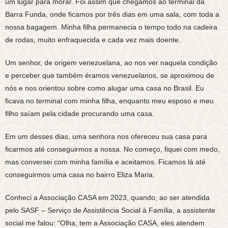
um lugar para morar. Foi assim que chegamos ao terminal da
Barra Funda, onde ficamos por três dias em uma sala, com toda a
nossa bagagem. Minha filha permanecia o tempo todo na cadeira
de rodas, muito enfraquecida e cada vez mais doente.
Um senhor, de origem venezuelana, ao nos ver naquela condição
e perceber que também éramos venezuelanos, se aproximou de
nós e nos orientou sobre como alugar uma casa no Brasil. Eu
ficava no terminal com minha filha, enquanto meu esposo e meu
filho saíam pela cidade procurando uma casa.
Em um desses dias, uma senhora nos ofereceu sua casa para
ficarmos até conseguirmos a nossa. No começo, fiquei com medo,
mas conversei com minha família e aceitamos. Ficamos lá até
conseguirmos uma casa no bairro Eliza Maria.
Conheci a Associação CASA em 2023, quando, ao ser atendida
pelo SASF – Serviço de Assistência Social à Família, a assistente
social me falou: “Olha, tem a Associação CASA, eles atendem