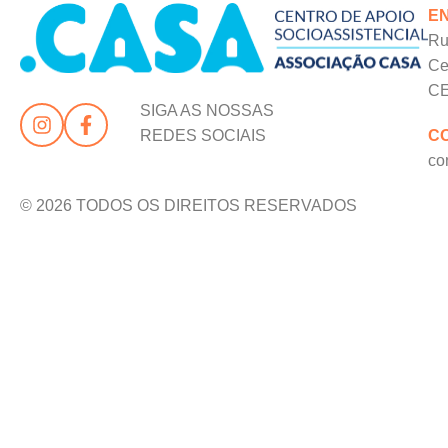
E
Ru
Ce
CE
SIGA AS NOSSAS
C
REDES SOCIAIS
co
© 2026 TODOS OS DIREITOS RESERVADOS